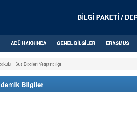
BILGI PAKETI / D
ADÜ HAKKINDA
GENEL BILGILER
ERASMUS
lu - Süs Bitkileri Yetiştiriciliği
demik Bilgiler