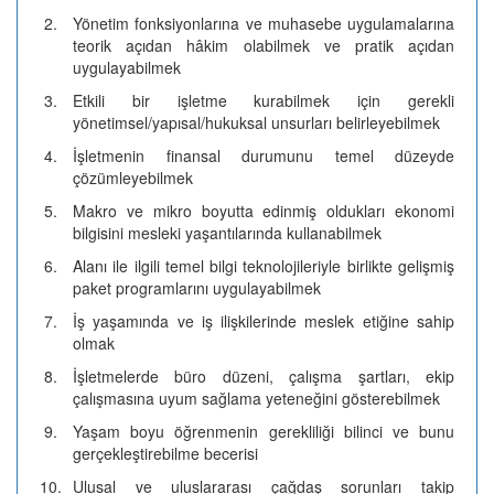
2.
Yönetim fonksiyonlarına ve muhasebe uygulamalarına
teorik açıdan hâkim olabilmek ve pratik açıdan
uygulayabilmek
3.
Etkili bir işletme kurabilmek için gerekli
yönetimsel/yapısal/hukuksal unsurları belirleyebilmek
4.
İşletmenin finansal durumunu temel düzeyde
çözümleyebilmek
5.
Makro ve mikro boyutta edinmiş oldukları ekonomi
bilgisini mesleki yaşantılarında kullanabilmek
6.
Alanı ile ilgili temel bilgi teknolojileriyle birlikte gelişmiş
paket programlarını uygulayabilmek
7.
İş yaşamında ve iş ilişkilerinde meslek etiğine sahip
olmak
8.
İşletmelerde büro düzeni, çalışma şartları, ekip
çalışmasına uyum sağlama yeteneğini gösterebilmek
9.
Yaşam boyu öğrenmenin gerekliliği bilinci ve bunu
gerçekleştirebilme becerisi
10.
Ulusal ve uluslararası çağdaş sorunları takip