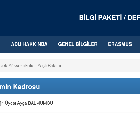
BILGI PAKETI / D
ADÜ HAKKINDA
GENEL BILGILER
ERASMUS
slek Yüksekokulu - Yaşlı Bakımı
imin Kadrosu
ğr. Üyesi Ayça BALMUMCU