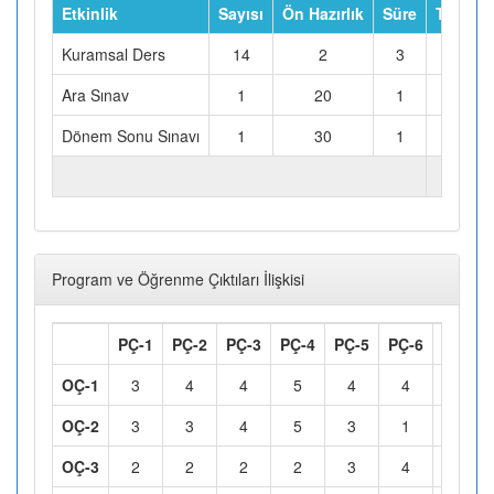
Etkinlik
Sayısı
Ön Hazırlık
Süre
Toplam 
Kuramsal Ders
14
2
3
Ara Sınav
1
20
1
Dönem Sonu Sınavı
1
30
1
TOPLAM İŞ YÜKÜ (Saat)
Program ve Öğrenme Çıktıları İlişkisi
PÇ-1
PÇ-2
PÇ-3
PÇ-4
PÇ-5
PÇ-6
PÇ-7
OÇ-1
3
4
4
5
4
4
4
OÇ-2
3
3
4
5
3
1
1
OÇ-3
2
2
2
2
3
4
3