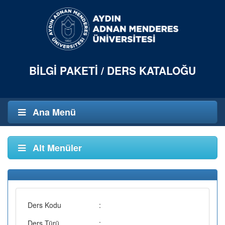
BILGI PAKETI / DERS KATALOĞU
Ana Menü
Alt Menüler
Ders Kodu
:
Ders Türü
: