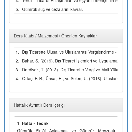
4.
Tercihli Ticaret Anlaşmaları ve eşyanın menşeinin tespitini y
5.
Gümrük suç ve cezalarını kavrar.
Ders Kitabı / Malzemesi / Önerilen Kaynaklar
1.
Dış Ticarette Ulusal ve Uluslararası Vergilendirme - Ersan
2.
Bahar, S. (2019). Dış Ticaret İşlemleri ve Uygulamaları (5. b
3.
Derdiyok, T. (2013). Dış Ticarette Vergi ve Mali Yükümlülükl
4.
Ortaç, F. R., Ünsal, H., ve Selen, U. (2016). Uluslararası Ti
Haftalık Ayrıntılı Ders İçeriği
1. Hafta - Teorik
Gümrük Birliği Anlaşması ve Gümrük Mevzuatı