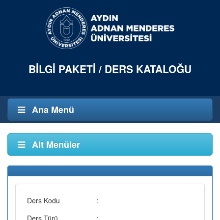
BILGI PAKETI / DERS KATALOĞU
Ana Menü
Alt Menüler
Ders Kodu
:
Ders Türü
: