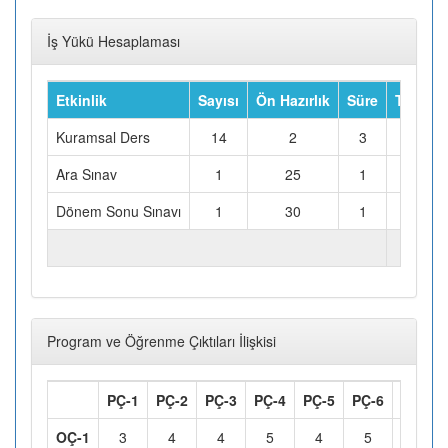
İş Yükü Hesaplaması
Etkinlik
Sayısı
Ön Hazırlık
Süre
Toplam 
Kuramsal Ders
14
2
3
Ara Sınav
1
25
1
Dönem Sonu Sınavı
1
30
1
TOPLAM İŞ YÜKÜ (Saat)
Program ve Öğrenme Çıktıları İlişkisi
PÇ-1
PÇ-2
PÇ-3
PÇ-4
PÇ-5
PÇ-6
PÇ-7
OÇ-1
3
4
4
5
4
5
4