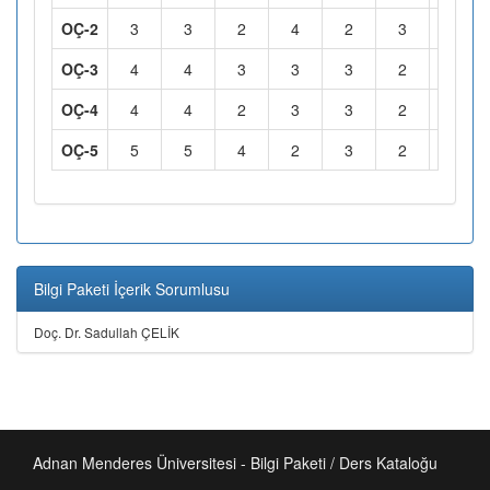
OÇ-2
3
3
2
4
2
3
3
OÇ-3
4
4
3
3
3
2
4
OÇ-4
4
4
2
3
3
2
4
OÇ-5
5
5
4
2
3
2
4
Bilgi Paketi İçerik Sorumlusu
Doç. Dr. Sadullah ÇELİK
Adnan Menderes Üniversitesi - Bilgi Paketi / Ders Kataloğu