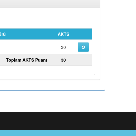
ürü
AKTS
u
30
Toplam AKTS Puanı
30