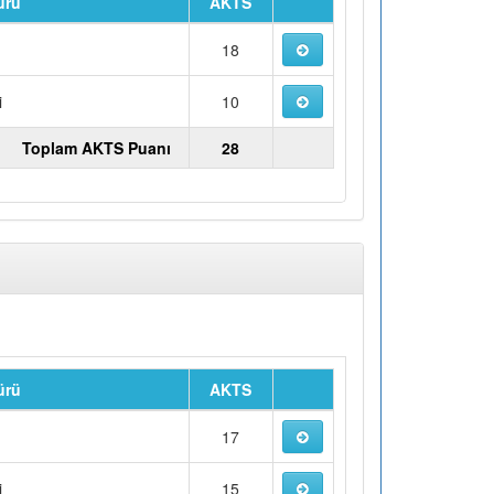
ürü
AKTS
u
18
i
10
Toplam AKTS Puanı
28
ürü
AKTS
u
17
i
15