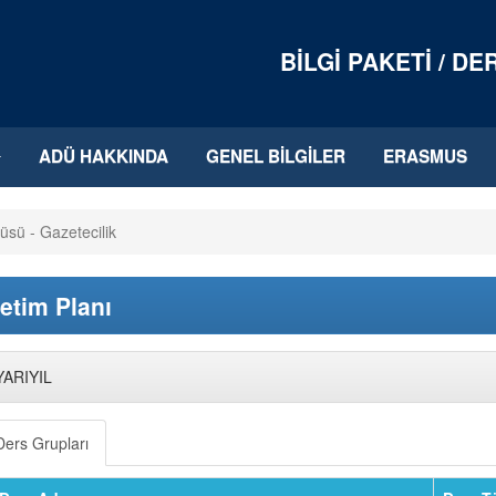
BILGI PAKETI / D
ADÜ HAKKINDA
GENEL BILGILER
ERASMUS
tüsü - Gazetecilik
etim Planı
YARIYIL
Ders Grupları