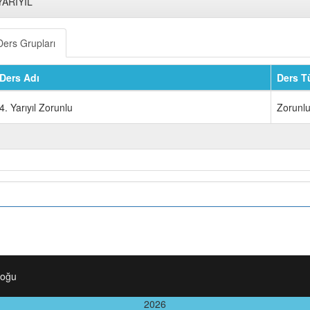
YARIYIL
Ders Grupları
Ders Adı
Ders T
4. Yarıyıl Zorunlu
Zorunl
loğu
2026