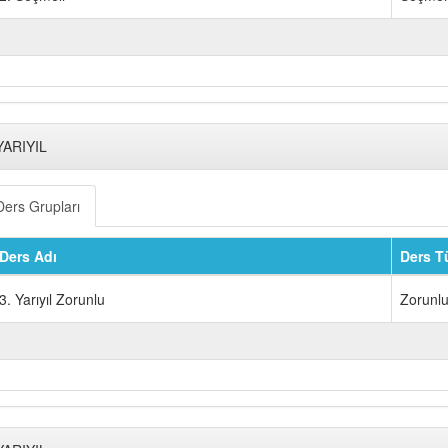
YARIYIL
Ders Grupları
Ders Adı
Ders T
3. Yarıyıl Zorunlu
Zorunl