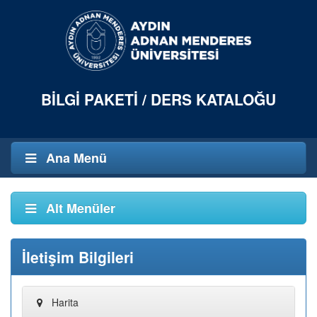
BILGI PAKETI / DERS KATALOĞU
Ana Menü
Alt Menüler
İletişim Bilgileri
Harita