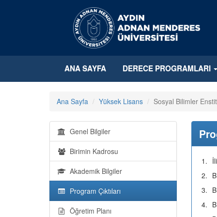
ANA SAYFA
DERECE PROGRAMLARI
Ana Sayfa
Yüksek Lisans
Sosyal Bilimler Ensti
Genel Bilgiler
Pro
Birimin Kadrosu
1.
İ
Akademik Bilgiler
2.
B
3.
B
Program Çıktıları
4.
B
Öğretim Planı