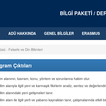
BILGI PAKETI / D
ADÜ HAKKINDA
GENEL BILGILER
ERASMUS
tüsü - Felsefe ve Din Bilimleri
gram Çıktıları
lim alanının, kavram, konu, yöntem ve sorunlarına hakim olur.
ilim alanıyla ilgili yeni ve karmaşık fikirlerin analiz, sentez ve değerlend
ilim alanındaki yeni gelişmeleri tanır.
ilim alanı ile ilgili yerli ve yabancı kaynakları tanır, çalışmalarında etkili bi