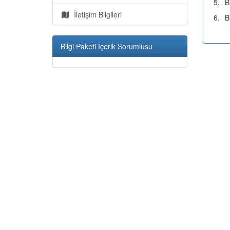
5.
B
İletişim Bilgileri
6.
B
Bilgi Paketi İçerik Sorumlusu