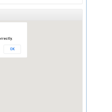
rrectly.
OK