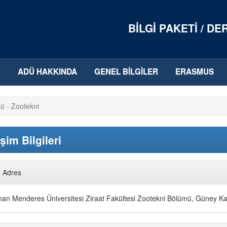
BILGI PAKETI / D
ADÜ HAKKINDA
GENEL BILGILER
ERASMUS
sü - Zootekni
işim Bilgileri
Adres
an Menderes Üniversitesi Ziraat Fakültesi Zootekni Bölümü, Güne