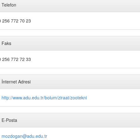
Telefon
 256 772 70 23
Faks
 256 772 72 33
İnternet Adresi
http://www.adu.edu.tr/bolum/ziraat/zootekni
E-Posta
mozdogan@adu.edu.tr