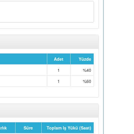
Adet
Yüzde
1
%40
1
%60
rlık
Süre
Toplam Iş Yükü (Saat)