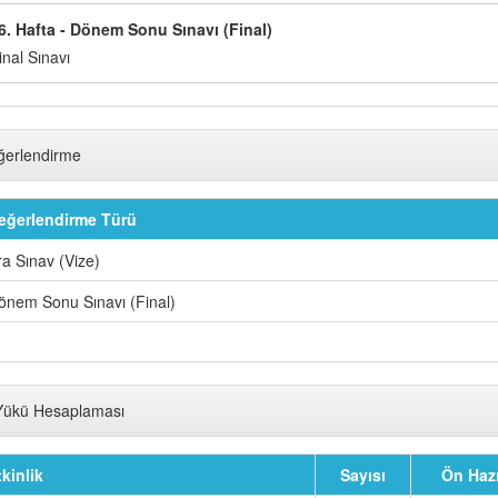
6. Hafta - Dönem Sonu Sınavı (Final)
inal Sınavı
ğerlendirme
eğerlendirme Türü
ra Sınav (Vize)
önem Sonu Sınavı (Final)
Yükü Hesaplaması
tkinlik
Sayısı
Ön Hazı