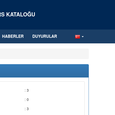
ERS KATALOĞU
HABERLER
DUYURULAR
: 3
: 0
: 3