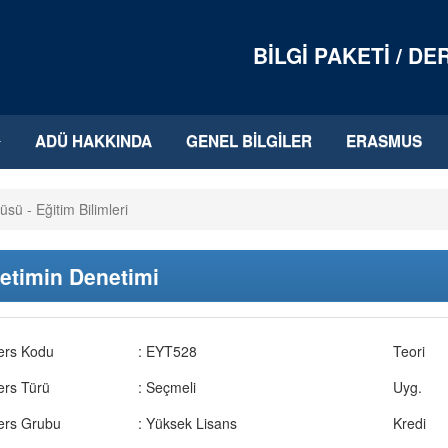
BILGI PAKETI / D
ADÜ HAKKINDA
GENEL BILGILER
ERASMUS
üsü - Eğitim Bilimleri
etimin Denetimi
ers Kodu
: EYT528
Teori
ers Türü
: Seçmeli
Uyg.
ers Grubu
: Yüksek Lisans
Kredi