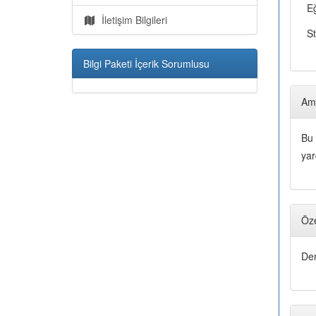
Eğ
İletişim Bilgileri
S
Bilgi Paketi İçerik Sorumlusu
Am
Bu 
yar
Öze
Den