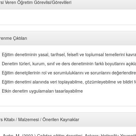
si Veren Öğretim Görevlisi/Görevlileri
enme Çıktıları
Eğitim denetiminin yasal, tarihsel, felsefi ve toplumsal temellerini kav
Denetim türleri, kurum, sınıf ve ders denetiminin farklı boyutlarını açık
Eğitim denetçilerinin rol ve sorumluluklarını ve sorunlarını değerlendir
Eğitim denetimi alanında veri toplayabilme, çözümleyebilme ve bildiri
Etkin denetim uygulamaları tasarlayabilme
s Kitabı / Malzemesi / Önerilen Kaynaklar
Aydın, M. (2002 ) Çağdaş eğitim denetimi. Ankara: Hatipoğlu Yayıncılı