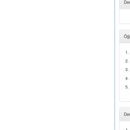
Der
Öğr
1.
2.
3.
4.
5.
Der
1.