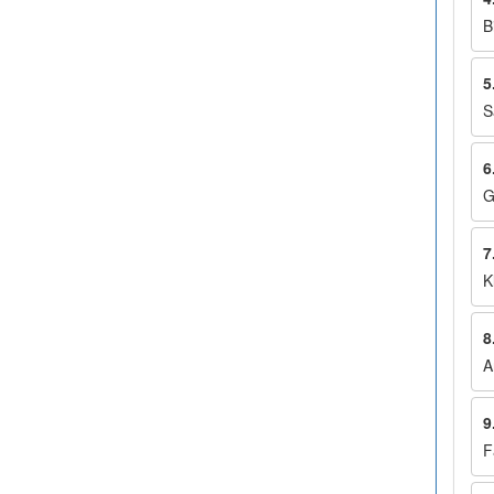
B
5
S
6
G
7
K
8
A
9
F