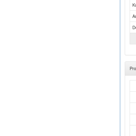
K
A
D
Pro