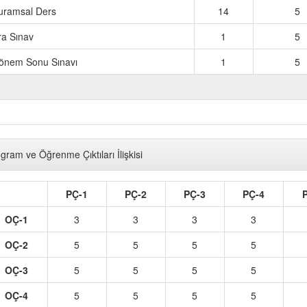
uramsal Ders
14
5
ra Sınav
1
5
önem Sonu Sınavı
1
5
TOPL
gram ve Öğrenme Çıktıları İlişkisi
PÇ-1
PÇ-2
PÇ-3
PÇ-4
OÇ-1
3
3
3
3
OÇ-2
5
5
5
5
OÇ-3
5
5
5
5
OÇ-4
5
5
5
5