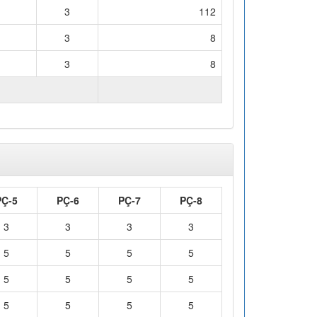
3
112
3
8
3
8
AM İŞ YÜKÜ (Saat)
128
PÇ-5
PÇ-6
PÇ-7
PÇ-8
3
3
3
3
5
5
5
5
5
5
5
5
5
5
5
5