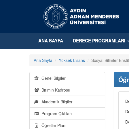
ANA SAYFA
DERECE PROGRAMLARI
Ana Sayfa
Yüksek Lisans
Sosyal Bilimler Enstit
Genel Bilgiler
Öğr
Birimin Kadrosu
D
Akademik Bilgiler
D
Program Çıktıları
D
Öğretim Planı