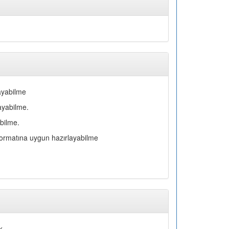
rayabilme
layabilme.
ebilme.
 formatına uygun hazırlayabilme
k.