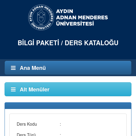
BILGI PAKETI / DERS KATALOĞU
Ana Menü
Alt Menüler
Ders Kodu
:
Ders Türü
: