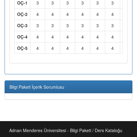
OÇ-1
3
3
3
3
3
3
3
OÇ-2
4
4
4
4
4
4
4
OÇ-3
3
3
3
3
3
3
3
OÇ-4
4
4
4
4
4
4
4
OÇ-5
4
4
4
4
4
4
4
Bilgi Paketi İçerik Sorumlusu
Adnan Menderes Üniversitesi - Bilgi Paketi / Ders Kataloğu