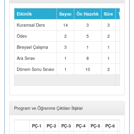
Etkinlik
Sayısı
Ön Hazırlık
Süre
Toplam 
Kuramsal Ders
14
3
3
Ödev
2
5
2
Bireysel Çalışma
3
1
1
Ara Sınav
1
8
1
Dönem Sonu Sınavı
1
10
2
TOPLAM İŞ YÜKÜ (Saat)
Program ve Öğrenme Çıktıları İlişkisi
PÇ-1
PÇ-2
PÇ-3
PÇ-4
PÇ-5
PÇ-6
PÇ-7