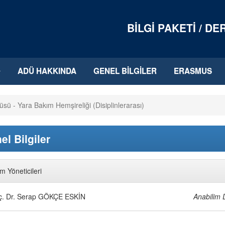
BILGI PAKETI / D
ADÜ HAKKINDA
GENEL BILGILER
ERASMUS
itüsü - Yara Bakım Hemşireliği (Disiplinlerarası)
el Bilgiler
im Yöneticileri
ç. Dr. Serap GÖKÇE ESKİN
Anabilim 