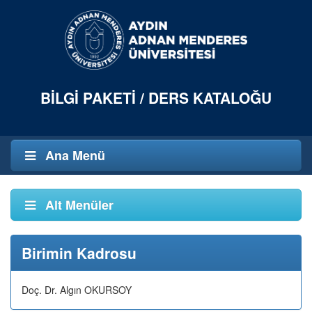
BILGI PAKETI / DERS KATALOĞU
Ana Menü
Alt Menüler
Birimin Kadrosu
Doç. Dr. Algın OKURSOY