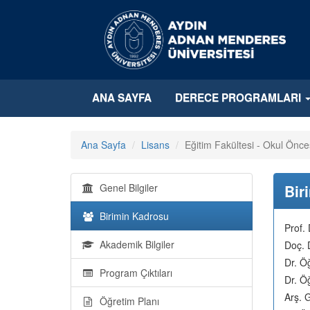
ANA SAYFA
DERECE PROGRAMLARI
Ana Sayfa
Lisans
Eğitim Fakültesi - Okul Önce
Genel Bilgiler
Bir
Birimin Kadrosu
Prof.
Akademik Bilgiler
Doç. 
Dr. Ö
Program Çıktıları
Dr. Ö
Arş. 
Öğretim Planı