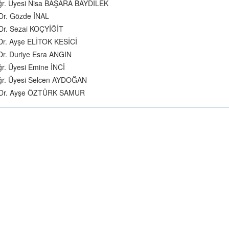
ğr. Üyesi Nisa BAŞARA BAYDİLEK
 Dr. Gözde İNAL
 Dr. Sezai KOÇYİĞİT
Dr. Ayşe ELİTOK KESİCİ
Dr. Duriye Esra ANGIN
ğr. Üyesi Emine İNCİ
ğr. Üyesi Selcen AYDOĞAN
. Dr. Ayşe ÖZTÜRK SAMUR