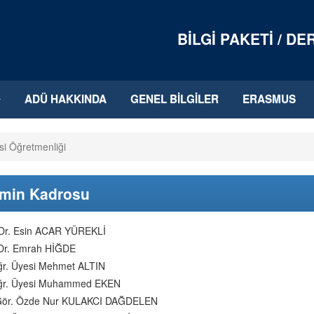
BILGI PAKETI / D
ADÜ HAKKINDA
GENEL BILGILER
ERASMUS
si Öğretmenliği
imin Kadrosu
 Dr. Esin ACAR YÜREKLİ
Dr. Emrah HİĞDE
ğr. Üyesi Mehmet ALTIN
ğr. Üyesi Muhammed EKEN
Gör. Özde Nur KULAKCI DAĞDELEN