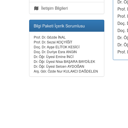
Dr. Ö
İletişim Bilgileri
Prof.
Prof.
Doç. 
Bilgi Paketi İçerik Sorumlusu
Doç. 
Prof. Dr. Gözde İNAL
Dr. Ö
Prof. Dr. Sezai KOÇYİĞİT
Dr. Ö
Doç. Dr. Ayşe ELİTOK KESİCİ
Prof
Doç. Dr. Duriye Esra ANGIN
Dr. Öğr. Üyesi Emine İNCİ
Dr. Öğr. Üyesi Nisa BAŞARA BAYDİLEK
Dr. Öğr. Üyesi Selcen AYDOĞAN
Arş. Gör. Özde Nur KULAKCI DAĞDELEN