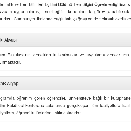
ematik ve Fen Bilimleri Eğitimi Bölümü Fen Bilgisi Öğretmenliği lisans
zuata uygun olarak; temel eğitim kurumlarında görev yapabilecek nit
türkçü, Cumhuriyet ilkelerine bağlı, laik, çağdaş ve demokratik özellikle
iki Altyapı
tim Fakültesi'nin derslikleri kullanılmakta ve uygulama dersler için
unmaktadır.
nik Altyapı
gramda öğrenim gören öğrenciler, üniversiteye bağlı bir kütüphan
tim Fakültesi konferans salonunda gerçekleşen tüm faaliyetlere katılma
liyetlere, öğrenci kulüplerine katılmaktadırlar.