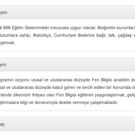
syon
k Milli Eğitim Sistemindeki mevzuata uygun olarak; ilköğretim kurumların
tutumlara sahip; Atatürkçü, Cumhuriyet ilkelerine bağlı, laik, çağdaş 
iştirmek.
yon
gramın vizyonu ulusal ve uluslararası düzeyde Fen Bilgisi anabilim dal
sal ve uluslararası düzeyde kabul gören ve tercih edilen bir konumda o
risinde ülkemizin ihtiyacı olan Fen Bilgisi eğitimini yaygınlaştırmak, gel
ştırmalara bilgi ve donanımıyla destek vermeye çalışılmaktadır.
aç