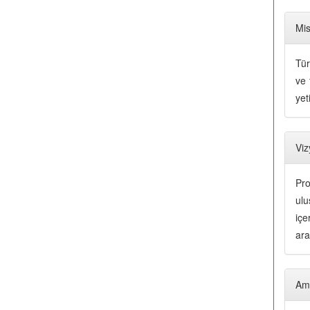
Mi
Tür
ve 
yet
Viz
Pro
ulu
içe
ara
Am