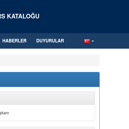
ERS KATALOĞU
HABERLER
DUYURULAR
şkanı