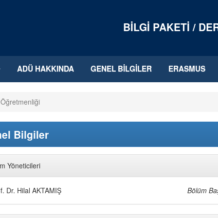
BILGI PAKETI / D
ADÜ HAKKINDA
GENEL BILGILER
ERASMUS
i Öğretmenliği
el Bilgiler
im Yöneticileri
f. Dr. Hilal AKTAMIŞ
Bölüm Ba