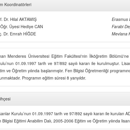
im Koordinatörleri
f. Dr. Hilal AKTAMIŞ
Erasmus 
 Öğr. Üyesi Hediye CAN
Farabi De
ç. Dr. Emrah HİĞDE
Mevlana K
an Menderes Üniversitesi Eğitim Fakültesi'nin İlköğretim Bölümü'ne b
ulu’nun 01.09.1997 tarih ve 97/892 sayılı kararı ile kurulmuştur. Li
tim ve Öğretim yılında başlanmıştır. Fen Bilgisi Öğretmenliği programın
unmaktadır. Programın eğitim süresi 8 yarıyıldır.
ihçesi
anlar Kurulu’nun 01.09.1997 tarih ve 97/892 sayılı kararı ile kurulan A
 Bilgisi Eğitimi Anabilim Dalı, 2005-2006 Eğitim ve Öğretim yılında lisa