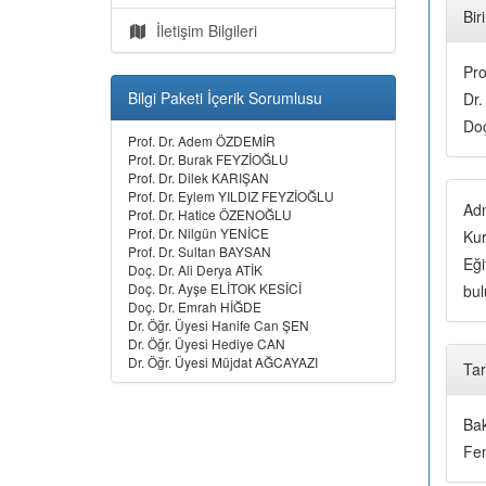
Bir
İletişim Bilgileri
Pro
Bilgi Paketi İçerik Sorumlusu
Dr.
Do
Prof. Dr. Adem ÖZDEMİR
Prof. Dr. Burak FEYZİOĞLU
Prof. Dr. Dilek KARIŞAN
Prof. Dr. Eylem YILDIZ FEYZİOĞLU
Adn
Prof. Dr. Hatice ÖZENOĞLU
Prof. Dr. Nilgün YENİCE
Kur
Prof. Dr. Sultan BAYSAN
Eği
Doç. Dr. Ali Derya ATİK
Doç. Dr. Ayşe ELİTOK KESİCİ
bul
Doç. Dr. Emrah HİĞDE
Dr. Öğr. Üyesi Hanife Can ŞEN
Dr. Öğr. Üyesi Hediye CAN
Dr. Öğr. Üyesi Müjdat AĞCAYAZI
Tar
Bak
Fen