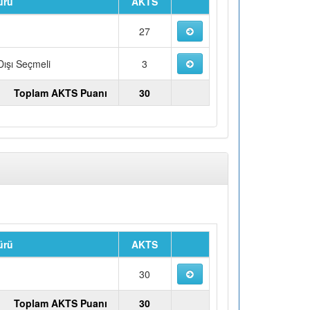
ürü
AKTS
u
27
ışı Seçmeli
3
Toplam AKTS Puanı
30
ürü
AKTS
u
30
Toplam AKTS Puanı
30