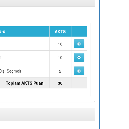
ürü
AKTS
u
18
i
10
ışı Seçmeli
2
Toplam AKTS Puanı
30