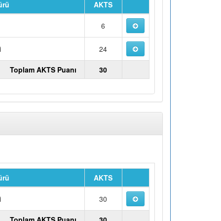
ürü
AKTS
u
6
i
24
Toplam AKTS Puanı
30
ürü
AKTS
i
30
Toplam AKTS Puanı
30