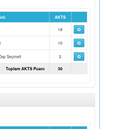
ürü
AKTS
u
18
i
10
ışı Seçmeli
2
Toplam AKTS Puanı
30