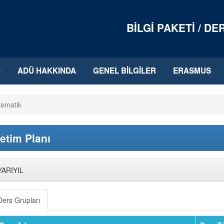
BILGI PAKETI / D
ADÜ HAKKINDA
GENEL BILGILER
ERASMUS
tematik
etim Planı
YARIYIL
Ders Grupları