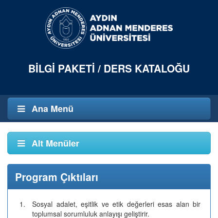
BILGI PAKETI / DERS KATALOĞU
Ana Menü
Alt Menüler
Program Çıktıları
1.
Sosyal adalet, eşitlik ve etik değerleri esas alan bir
toplumsal sorumluluk anlayışı geliştirir.