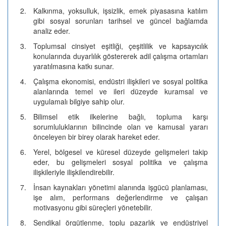
2.
Kalkınma, yoksulluk, işsizlik, emek piyasasına katılım
gibi sosyal sorunları tarihsel ve güncel bağlamda
analiz eder.
3.
Toplumsal cinsiyet eşitliği, çeşitlilik ve kapsayıcılık
konularında duyarlılık göstererek adil çalışma ortamları
yaratılmasına katkı sunar.
4.
Çalışma ekonomisi, endüstri ilişkileri ve sosyal politika
alanlarında temel ve ileri düzeyde kuramsal ve
uygulamalı bilgiye sahip olur.
5.
Bilimsel etik ilkelerine bağlı, topluma karşı
sorumluluklarının bilincinde olan ve kamusal yararı
önceleyen bir birey olarak hareket eder.
6.
Yerel, bölgesel ve küresel düzeyde gelişmeleri takip
eder, bu gelişmeleri sosyal politika ve çalışma
ilişkileriyle ilişkilendirebilir.
7.
İnsan kaynakları yönetimi alanında işgücü planlaması,
işe alım, performans değerlendirme ve çalışan
motivasyonu gibi süreçleri yönetebilir.
8.
Sendikal örgütlenme, toplu pazarlık ve endüstriyel