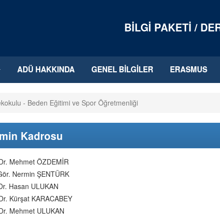
BILGI PAKETI / D
ADÜ HAKKINDA
GENEL BILGILER
ERASMUS
kokulu - Beden Eğitimi ve Spor Öğretmenliği
imin Kadrosu
 Dr. Mehmet ÖZDEMİR
Gör. Nermin ŞENTÜRK
Dr. Hasan ULUKAN
 Dr. Kürşat KARACABEY
 Dr. Mehmet ULUKAN