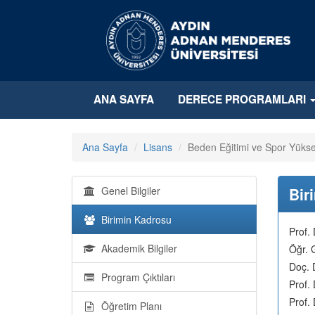
ANA SAYFA
DERECE PROGRAMLARI
Ana Sayfa
Lisans
Beden Eğitimi ve Spor Yükse
Genel Bilgiler
Bir
Birimin Kadrosu
Prof.
Akademik Bilgiler
Öğr. 
Doç. 
Program Çıktıları
Prof.
Prof.
Öğretim Planı