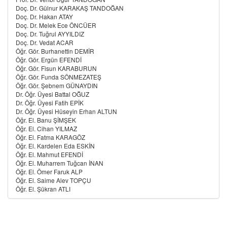
Doç. Dr. Gülnur KARAKAŞ TANDOĞAN
Doç. Dr. Hakan ATAY
Doç. Dr. Melek Ece ÖNCÜER
Doç. Dr. Tuğrul AYYILDIZ
Doç. Dr. Vedat ACAR
Öğr. Gör. Burhanettin DEMİR
Öğr. Gör. Ergün EFENDİ
Öğr. Gör. Fisun KARABURUN
Öğr. Gör. Funda SÖNMEZATEŞ
Öğr. Gör. Şebnem GÜNAYDIN
Dr. Öğr. Üyesi Battal OĞUZ
Dr. Öğr. Üyesi Fatih EPİK
Dr. Öğr. Üyesi Hüseyin Erhan ALTUN
Öğr. El. Banu ŞİMŞEK
Öğr. El. Cihan YILMAZ
Öğr. El. Fatma KARAGÖZ
Öğr. El. Kardelen Eda ESKİN
Öğr. El. Mahmut EFENDİ
Öğr. El. Muharrem Tuğcan İNAN
Öğr. El. Ömer Faruk ALP
Öğr. El. Saime Alev TOPÇU
Öğr. El. Şükran ATLI