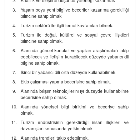
2.
Analitik ve eleştirel düşünce yeteneği kazanmak
3.
Yaşam boyu yeni bilgi ve beceriler kazanma gerekliliği
bilincine sahip olmak
4.
Turizm sektörü ile ilgili temel kavramları bilmek.
5.
Turizm ile doğal, kültürel ve sosyal çevre ilişkileri
bilincine sahip olmak.
6.
Alanında güncel konular ve yapılan araştırmaları takip
edebilecek ve iletişim kurabilecek düzeyde yabancı dil
bilgine sahip olmak.
7.
İkinci bir yabancı dili orta düzeyde kullanabilmek.
8.
Ekip çalışması yapma becerisine sahip olmak.
9.
Alanında bilişim teknolojilerini iyi düzeyde kullanabilme
becerisine sahip olmak.
10.
Alanında yönetsel bilgi birikimi ve beceriye sahip
olmak.
11.
Turizm endüstrisinin gerektirdiği insan ilişkileri ve
davranışları konusunda yetkin olmak.
12.
Alanında trendleri takip edebilmek.