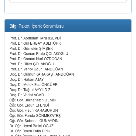
Bilgi Paketi İçerik Sorumlusu
Prof. Dr. Abdullah TANRISEVDİ
Prof. Dr. Gül ERBAY ASLITÜRK
Prof. Dr. Güntekin ŞİMŞEK
Prof. Dr. Osman Eralp ÇOLAKOĞLU
Prof. Dr. Osman Nuri ÖZDOĞAN
Prof. Dr. Ülker ÇOLAKOĞLU
Prof. Dr. Vehbi Uğur TANDOĞAN
Doç. Dr. Gülnur KARAKAŞ TANDOĞAN
Doç. Dr. Hakan ATAY
Doç. Dr. Melek Ece ÖNCÜER
Doç. Dr. Tuğrul AYYILDIZ
Doç. Dr. Vedat ACAR
Öğr. Gör. Burhanettin DEMİR
Öğr. Gör. Ergün EFENDİ
Öğr. Gör. Fisun KARABURUN
Öğr. Gör. Funda SÖNMEZATEŞ
Öğr. Gör. Şebnem GÜNAYDIN
Dr. Öğr. Üyesi Battal OĞUZ
Dr. Öğr. Üyesi Fatih EPİK
Dr. Öğr. Üyesi Hüseyin Erhan ALTUN