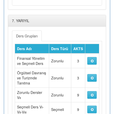
7. YARIYIL
Ders Grupları
Ders Adı
Ders Türü
AKTS
Finansal Yönetim
Zorunlu
3
ve Seçmeli Ders
Örgütsel Davranış
ve Turizmde
Zorunlu
3
Tanıtma
Zorunlu Dersler
Zorunlu
9
Vıı
Seçmeli Ders Vı-
Seçmeli
9
Vıı-Vııı