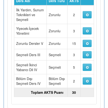
Ders Adı
Ders Türü
AKTS
İlk Yardım, Sunum
Teknikleri ve
Zorunlu
2
Seçmeli
Yiyecek-İçecek
Zorunlu
3
Yönetimi
Zorunlu Dersler V
Zorunlu
15
Seçmeli Ders III
Seçmeli
3
Seçmeli İkinci
Seçmeli
5
Yabancı Dil IV
Bölüm Dışı
Bölüm Dışı
2
Seçmeli Ders IV
Seçmeli
Toplam AKTS Puanı
30