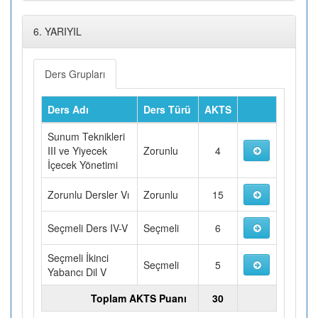
6. YARIYIL
Ders Grupları
Ders Adı
Ders Türü
AKTS
Sunum Teknikleri
III ve Yiyecek
Zorunlu
4
İçecek Yönetimi
Zorunlu Dersler Vı
Zorunlu
15
Seçmeli Ders IV-V
Seçmeli
6
Seçmeli İkinci
Seçmeli
5
Yabancı Dil V
Toplam AKTS Puanı
30