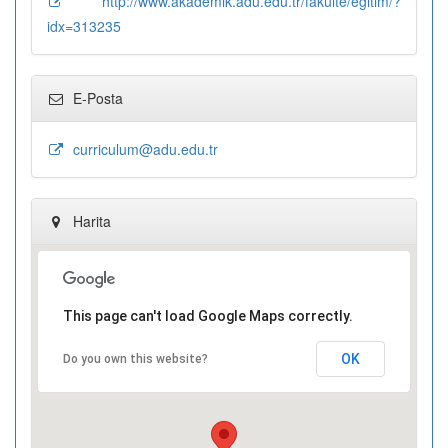
http://www.akademik.adu.edu.tr/fakulte/egitim/?
idx=313235
E-Posta
curriculum@adu.edu.tr
Harita
This page can't load Google Maps correctly.
OK
Do you own this website?